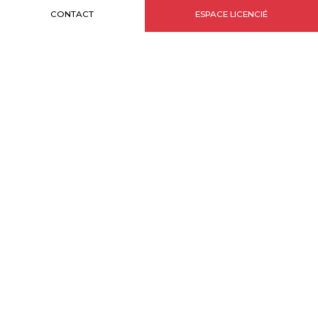
CONTACT
ESPACE LICENCIÉ
INFORMATIONS
Plan du site
Credits
Legal notice
MONACO BRANDS
L'Estoril - 31 avenue Princesse Grace - 98000 MONACO
T. +377.97.77.19.50
تتبعنا
NEWSLETTER