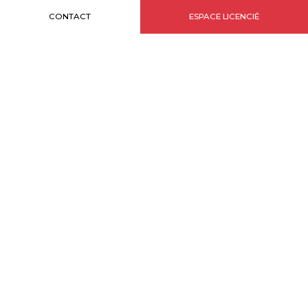
CONTACT
ESPACE LICENCIÉ
INTERVIEW
MONTE CARLO VERMOUTH : UNE
LICENCE QUI MARQUE
19-01-2024