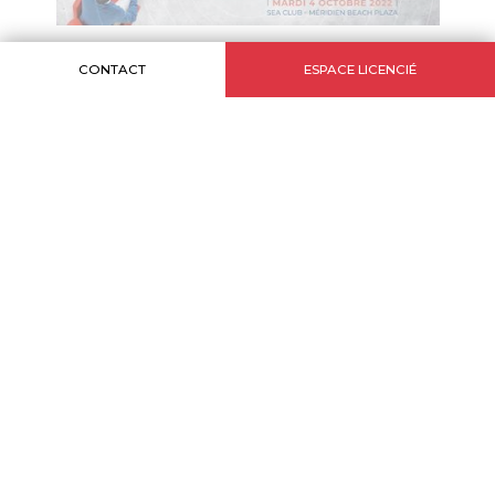
CONTACT
ESPACE LICENCIÉ
INFORMATIONS
Plan du site
Crédits
Mentions légales
MONACO BRANDS
L'Estoril - 31 avenue Princesse Grace - 98000 MONACO
T. +377.97.77.19.50
NOUS SUIVRE