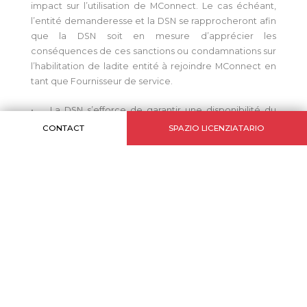
impact sur l’utilisation de MConnect. Le cas échéant,
l’entité demanderesse et la DSN se rapprocheront afin
que la DSN soit en mesure d’apprécier les
conséquences de ces sanctions ou condamnations sur
l’habilitation de ladite entité à rejoindre MConnect en
tant que Fournisseur de service.
• La DSN s’efforce de garantir une disponibilité du
service MConnect de 99,5% par an.
CONTACT
SPAZIO LICENZIATARIO
• La DSN pourra procéder à toutes opérations de
tests, contrôle et /ou maintenance selon un calendrier
qu’elle détermine librement. Pour que ces opérations
engendrent des interruptions de service limitée elles
seront de préférence planifiées sur des périodes
durant lesquels la plateforme MConnect est moins
sollicité. La DSN préviendra le Fournisseur de service
avant la date de réalisation d’une telle opération par
email. La DSN respectera un délai de prévenance plus
ou moins long compte tenu de la nature et de
l’ampleur de l’opération.
• En cas de dysfonctionnement de MConnect la DSN