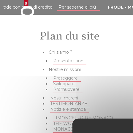
Cookies management panel
rode con carta di credito
Per saperne di più
FRODE - MO
CHI SIAMO ?
Plan du site
Chi siamo ?
Presentazione
Nostre missioni
Proteggere
Sviluppare
Promuovere
Nostri marchi
TESTIMONIANZE
Notizie e stampa
LIMONCELLO DE MONACO
THE WORLD'S LARGEST LICENSIN
MONACO BUSINESS 2024