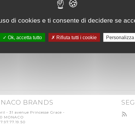
ICENCE QUI MARQUE
hio "MONACO".
o spesso utilizzati in modo improprio.
uso di cookies e ti consente di decidere se accetta
O BUSINESS NEWS
Ok, accetta tutto
Rifiuta tutti i cookie
Personalizza
NACO BRANDS
SEG
oril - 31 avenue Princesse Grace -
00 MONACO
77.97.77.19.50