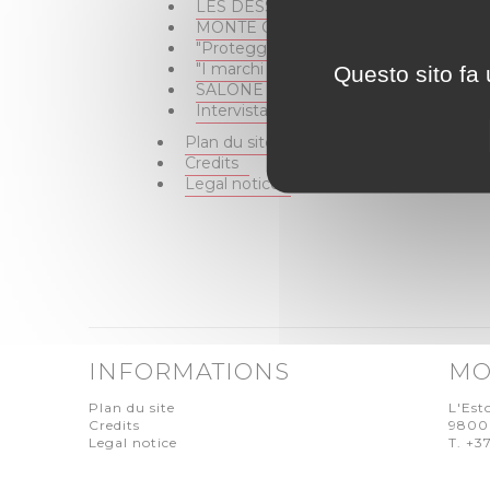
LES DESSOUS DE MONACO
MONTE CARLO VERMOUTH : UNE L
"Proteggiamo e valorizziamo il marc
"I marchi "Monaco" e "Monte Carlo" son
Questo sito fa 
SALONE MONACO BUSINESS 2022
Intervista di Luglio 2020 - MONAC
Plan du site
Credits
Legal notice
INFORMATIONS
MO
Plan du site
L'Est
Credits
980
Legal notice
T. +3