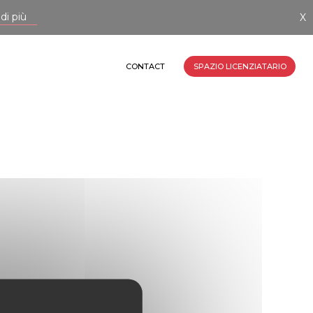
 più
X
E E STAMPA
IT
CONTACT
SPAZIO LICENZIATARIO